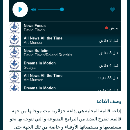
News Focus
يعيش
David Flavin
All News All the Time
قبل 3 دقائق
Art Munson
News Bulletin
قبل 3 دقائق
David Flavin/Roland Rudzitis
Dreams in Motion
قبل 4 دقائق
Scalya
All News All the Time
قبل 33 دقيقة
Art Munson
Dreams in Motion
قبل 34 دقيقة
Scalya
Metanoia - Original Club Mix
وصف الاذاعة
قبل 55 دقيقة
The Blizzard
إذاعة قالمة المحلية هي إذاعة جزائرية تبث موجاتها من جهة
All News All the Time
قبل ساعة واحدة
Art Munson
قالمة. تقترح العديد من البرامج المتنوعة و التي تتوجه بها نحو
Sallou ya lala
مستمعيها و مستمعاتها الأوفياء و خاصة من تلك الجهة حتى
قبل ساعتين
Meryem Benallal